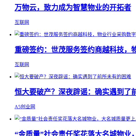
万物云，致力成为智慧物业的开拓者
互联网
重磅签约：世茂服务签约商越科技，
互联网
恒大要破产？深夜辟谣：确实遇到了
A5创业网
“金质量”社会责任奖花落大名城物业