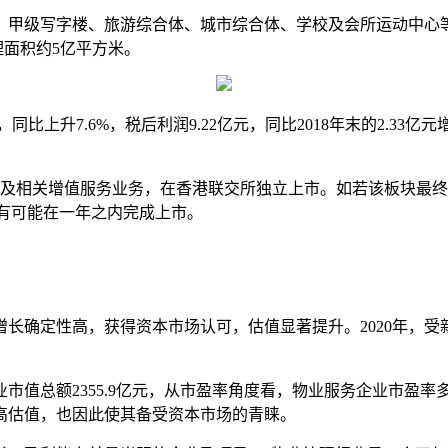
甲级写字楼、旅游综合体、城市综合体、学校及会所运动中心等
理面积约5亿平方米。
同比上升7.6%，税后利润9.22亿元，同比2018年末的2.33亿
务及相关增值服务业务，在香港联交所独立上市。如若该板块最
有可能在一年之内完成上市。
，增长确定性高，获得资本市场认可，估值显著提升。2020年，
企业市值总额2355.9亿元，从市盈率角度看，物业服务企业市盈
高估值，也因此使其备受资本市场的青睐。