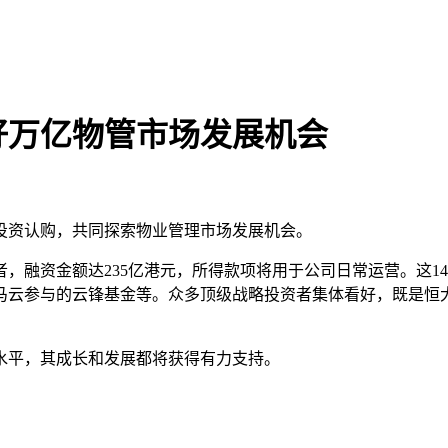
好万亿物管市场发展机会
投资认购，共同探索物业管理市场发展机会。
者，融资金额达235亿港元，所得款项将用于公司日常运营。这
马云参与的云锋基金等。众多顶级战略投资者集体看好，既是恒
水平，其成长和发展都将获得有力支持。