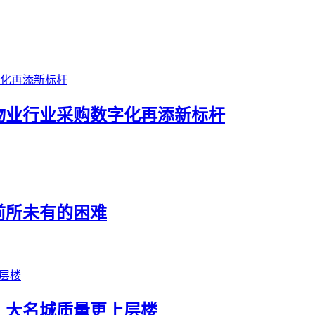
物业行业采购数字化再添新标杆
前所未有的困难
，大名城质量更上层楼