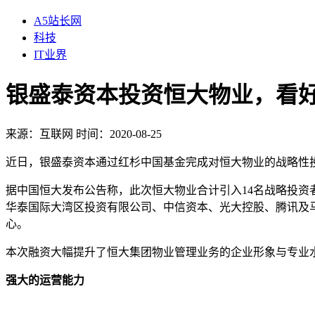
A5站长网
科技
IT业界
银盛泰资本投资恒大物业，看
来源：
互联网
时间：2020-08-25
近日，银盛泰资本通过红杉中国基金完成对恒大物业的战略性
据中国恒大发布公告称，此次恒大物业合计引入14名战略投资
华泰国际大湾区投资有限公司、中信资本、光大控股、腾讯及
心。
本次融资大幅提升了恒大集团物业管理业务的企业形象与专业
强大的运营能力