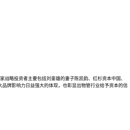
14家战略投资者主要包括刘銮雄的妻子陈凯韵、红杉资本中国、
大品牌影响力日益强大的体现，也彰显出物管行业给予资本的信