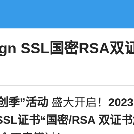
gn SSL国密RSA
云创季”活动
盛大开启！
202
SSL证书“国密/RSA 双