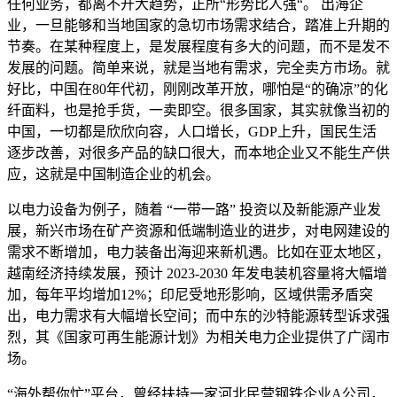
任何业务，都离不开大趋势，正所“形势比人强“。 出海企
业，一旦能够和当地国家的急切市场需求结合，踏准上升期的
节奏。在某种程度上，是发展程度有多大的问题，而不是发不
发展的问题。简单来说，就是当地有需求，完全卖方市场。就
好比，中国在80年代初，刚刚改革开放，哪怕是“的确凉”的化
纤面料，也是抢手货，一卖即空。很多国家，其实就像当初的
中国，一切都是欣欣向容，人口增长，GDP上升，国民生活
逐步改善，对很多产品的缺口很大，而本地企业又不能生产供
应，这就是中国制造企业的机会。
以电力设备为例子，随着 “一带一路” 投资以及新能源产业发
展，新兴市场在矿产资源和低端制造业的进步，对电网建设的
需求不断增加，电力装备出海迎来新机遇。比如在亚太地区，
越南经济持续发展，预计 2023-2030 年发电装机容量将大幅增
加，每年平均增加12%；印尼受地形影响，区域供需矛盾突
出，电力需求有大幅增长空间；而中东的沙特能源转型诉求强
烈，其《国家可再生能源计划》为相关电力企业提供了广阔市
场。
“海外帮你忙”平台，曾经扶持一家河北民营钢铁企业A公司，