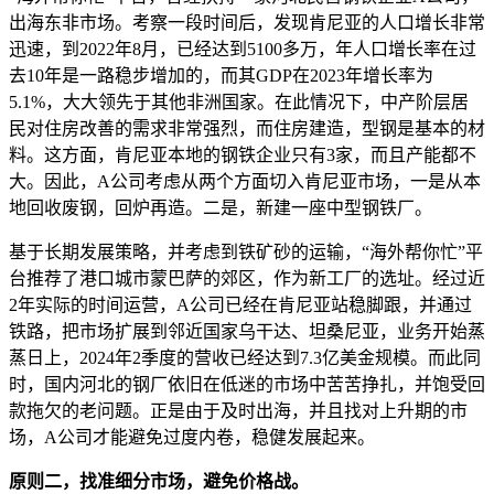
出海东非市场。考察一段时间后，发现肯尼亚的人口增长非常
迅速，到2022年8月，已经达到5100多万，年人口增长率在过
去10年是一路稳步增加的，而其GDP在2023年增长率为
5.1%，大大领先于其他非洲国家。在此情况下，中产阶层居
民对住房改善的需求非常强烈，而住房建造，型钢是基本的材
料。这方面，肯尼亚本地的钢铁企业只有3家，而且产能都不
大。因此，A公司考虑从两个方面切入肯尼亚市场，一是从本
地回收废钢，回炉再造。二是，新建一座中型钢铁厂。
基于长期发展策略，并考虑到铁矿砂的运输，“海外帮你忙”平
台推荐了港口城市蒙巴萨的郊区，作为新工厂的选址。经过近
2年实际的时间运营，A公司已经在肯尼亚站稳脚跟，并通过
铁路，把市场扩展到邻近国家乌干达、坦桑尼亚，业务开始蒸
蒸日上，2024年2季度的营收已经达到7.3亿美金规模。而此同
时，国内河北的钢厂依旧在低迷的市场中苦苦挣扎，并饱受回
款拖欠的老问题。正是由于及时出海，并且找对上升期的市
场，A公司才能避免过度内卷，稳健发展起来。
原则二，找准细分市场，避免价格战。