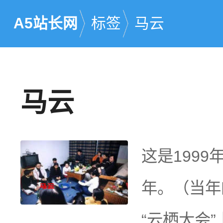
A5站长网
标签
马云
马云
这是199
年。（当年
“云栖大会