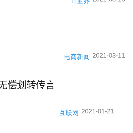
IT业界
2021-03-11
电商新闻
权无偿划转传言
2021-01-21
互联网