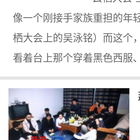
像一个刚接手家族重担的年轻
栖大会上的吴泳铭）而这个，是
看着台上那个穿着黑色西服