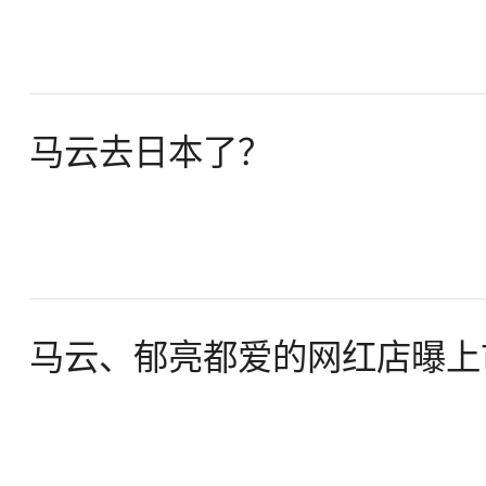
马云去日本了？
马云、郁亮都爱的网红店曝上市