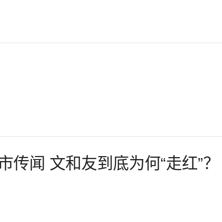
传闻 文和友到底为何“走红”？