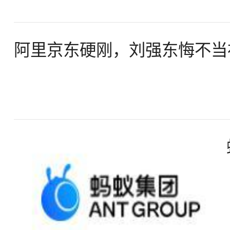
阿里京东硬刚，刘强东悔不当