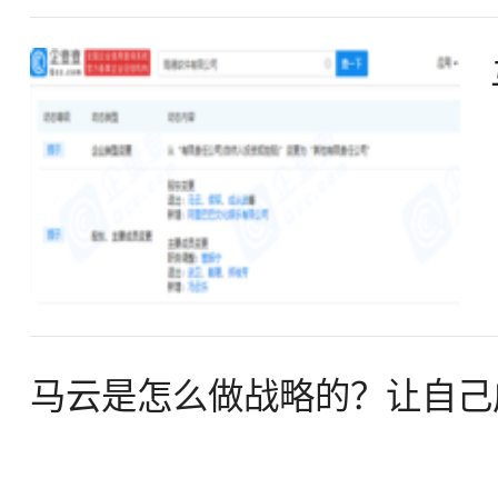
马云是怎么做战略的？让自己