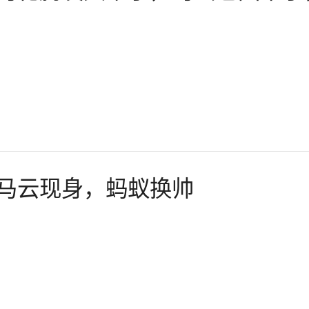
马云现身，蚂蚁换帅