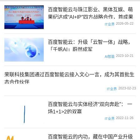
百度智能云与珠江影业、黑体互娱、萌
果纪达成“AI+IP”四方战略合作，首成果
2026-05-22
已落地
IT业界
百度智能云：升级「云智一体」战略，
「千帆AI」蔚然成军
2023-10-21
AI智能
荣联科技集团通过百度智能云接入文心一言，成为其首批生
态合作伙伴
2023-02-23
IT业界
百度智能云与实体经济“双向奔赴”： 一
场1+1>2的双赢
2022-11-26
IT业界
百度智能云的内功，藏在中国产业升级