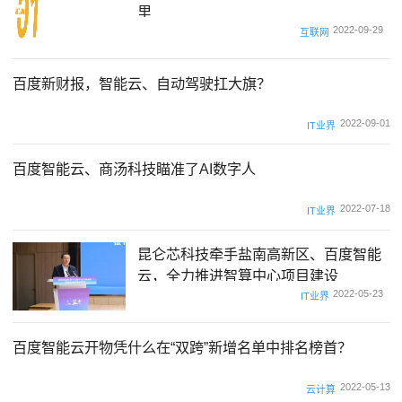
里
2022-09-29
互联网
百度新财报，智能云、自动驾驶扛大旗？
2022-09-01
IT业界
百度智能云、商汤科技瞄准了AI数字人
2022-07-18
IT业界
昆仑芯科技牵手盐南高新区、百度智能
云，全力推进智算中心项目建设
2022-05-23
IT业界
百度智能云开物凭什么在“双跨”新增名单中排名榜首？
2022-05-13
云计算